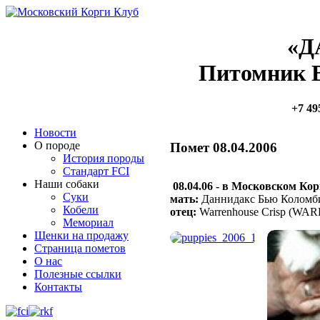
«Д
Питомник В
+7 49
Новости
О породе
Помет 08.04.2006
История породы
Стандарт FCI
Наши собаки
08.04.06 - в Московском Кор
Суки
мать:
Даннидакс Бью Коло
Кобели
отец:
Warrenhouse Crisp 
Мемориал
Щенки на продажу
Страница пометов
О наc
Полезные ссылки
Контакты